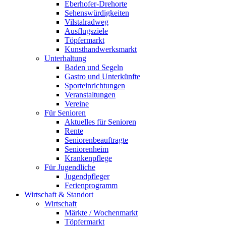
Eberhofer-Drehorte
Sehenswürdigkeiten
Vilstalradweg
Ausflugsziele
Töpfermarkt
Kunsthandwerksmarkt
Unterhaltung
Baden und Segeln
Gastro und Unterkünfte
Sporteinrichtungen
Veranstaltungen
Vereine
Für Senioren
Aktuelles für Senioren
Rente
Seniorenbeauftragte
Seniorenheim
Krankenpflege
Für Jugendliche
Jugendpfleger
Ferienprogramm
Wirtschaft & Standort
Wirtschaft
Märkte / Wochenmarkt
Töpfermarkt