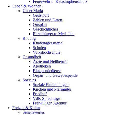
Feuerwehr u. Katastrophenschutz
Leben & Wohnen
Unser Markt
Grußwort
Zahlen und Daten
Ortsplan
Geschichtliches
Ehrenbürger u. Medaillen
Bildung
Kindertagesstätten
Schulen
Volkshochschule
Gesundheit
Ärzte und Heilberufe
Apotheken
Blutspendedienst
Organ- und Gewebespende
Soziales
Soziale Einrichtungen
Kirchen und Pfarrämter
Friedhof
VdK Sprechtage
Freiwilligen Agentur
Freizeit & Kultur
Sehenswertes