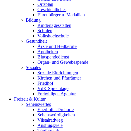
Ortsplan
Geschichtliches
Ehrenbürger u. Medaillen
Bildung
Kindertagesstätten
Schulen
Volkshochschule
Gesundheit
Ärzte und Heilberufe
Apotheken
Blutspendedienst
Organ- und Gewebespende
Soziales
Soziale Einrichtungen
Kirchen und Pfarrämter
Friedhof
VdK Sprechtage
Freiwilligen Agentur
Freizeit & Kultur
Sehenswertes
Eberhofer-Drehorte
Sehenswürdigkeiten
Vilstalradweg
Ausflugsziele
Töpfermarkt