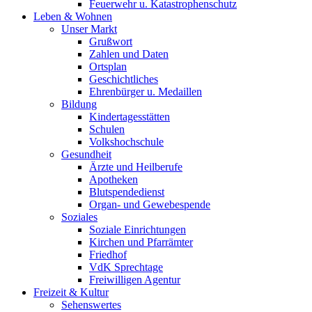
Feuerwehr u. Katastrophenschutz
Leben & Wohnen
Unser Markt
Grußwort
Zahlen und Daten
Ortsplan
Geschichtliches
Ehrenbürger u. Medaillen
Bildung
Kindertagesstätten
Schulen
Volkshochschule
Gesundheit
Ärzte und Heilberufe
Apotheken
Blutspendedienst
Organ- und Gewebespende
Soziales
Soziale Einrichtungen
Kirchen und Pfarrämter
Friedhof
VdK Sprechtage
Freiwilligen Agentur
Freizeit & Kultur
Sehenswertes