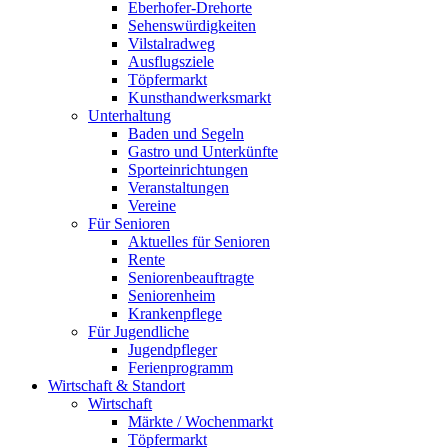
Eberhofer-Drehorte
Sehenswürdigkeiten
Vilstalradweg
Ausflugsziele
Töpfermarkt
Kunsthandwerksmarkt
Unterhaltung
Baden und Segeln
Gastro und Unterkünfte
Sporteinrichtungen
Veranstaltungen
Vereine
Für Senioren
Aktuelles für Senioren
Rente
Seniorenbeauftragte
Seniorenheim
Krankenpflege
Für Jugendliche
Jugendpfleger
Ferienprogramm
Wirtschaft & Standort
Wirtschaft
Märkte / Wochenmarkt
Töpfermarkt