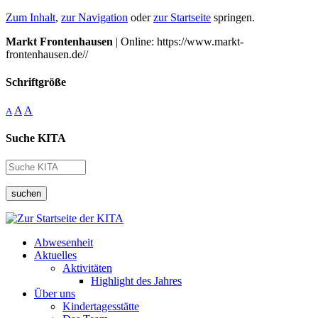
Zum Inhalt
,
zur Navigation
oder
zur Startseite
springen.
Markt Frontenhausen
| Online: https://www.markt-
frontenhausen.de//
Schriftgröße
A
A
A
Suche KITA
suchen
Abwesenheit
Aktuelles
Aktivitäten
Highlight des Jahres
Über uns
Kindertagesstätte