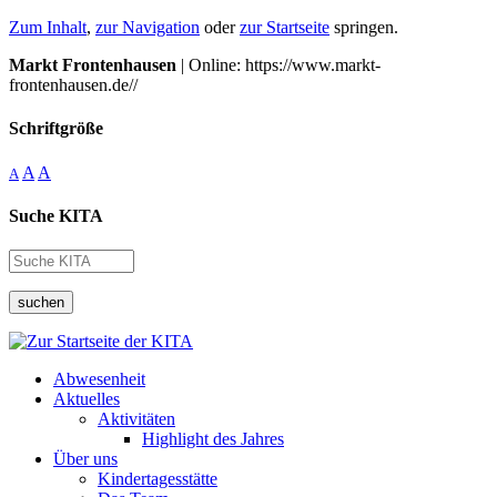
Zum Inhalt
,
zur Navigation
oder
zur Startseite
springen.
Markt Frontenhausen
| Online: https://www.markt-
frontenhausen.de//
Schriftgröße
A
A
A
Suche KITA
suchen
Abwesenheit
Aktuelles
Aktivitäten
Highlight des Jahres
Über uns
Kindertagesstätte