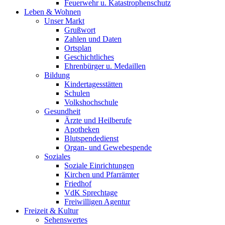
Feuerwehr u. Katastrophenschutz
Leben & Wohnen
Unser Markt
Grußwort
Zahlen und Daten
Ortsplan
Geschichtliches
Ehrenbürger u. Medaillen
Bildung
Kindertagesstätten
Schulen
Volkshochschule
Gesundheit
Ärzte und Heilberufe
Apotheken
Blutspendedienst
Organ- und Gewebespende
Soziales
Soziale Einrichtungen
Kirchen und Pfarrämter
Friedhof
VdK Sprechtage
Freiwilligen Agentur
Freizeit & Kultur
Sehenswertes