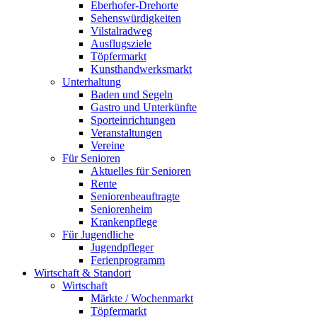
Eberhofer-Drehorte
Sehenswürdigkeiten
Vilstalradweg
Ausflugsziele
Töpfermarkt
Kunsthandwerksmarkt
Unterhaltung
Baden und Segeln
Gastro und Unterkünfte
Sporteinrichtungen
Veranstaltungen
Vereine
Für Senioren
Aktuelles für Senioren
Rente
Seniorenbeauftragte
Seniorenheim
Krankenpflege
Für Jugendliche
Jugendpfleger
Ferienprogramm
Wirtschaft & Standort
Wirtschaft
Märkte / Wochenmarkt
Töpfermarkt