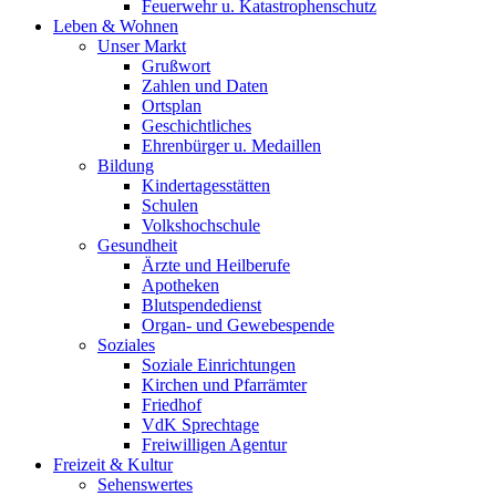
Feuerwehr u. Katastrophenschutz
Leben & Wohnen
Unser Markt
Grußwort
Zahlen und Daten
Ortsplan
Geschichtliches
Ehrenbürger u. Medaillen
Bildung
Kindertagesstätten
Schulen
Volkshochschule
Gesundheit
Ärzte und Heilberufe
Apotheken
Blutspendedienst
Organ- und Gewebespende
Soziales
Soziale Einrichtungen
Kirchen und Pfarrämter
Friedhof
VdK Sprechtage
Freiwilligen Agentur
Freizeit & Kultur
Sehenswertes