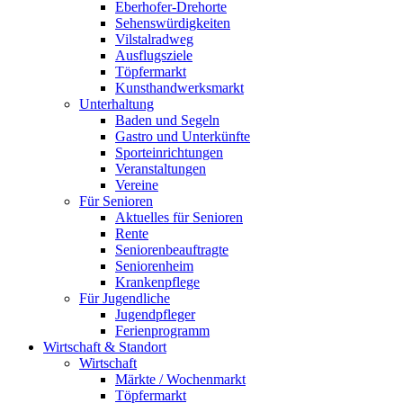
Eberhofer-Drehorte
Sehenswürdigkeiten
Vilstalradweg
Ausflugsziele
Töpfermarkt
Kunsthandwerksmarkt
Unterhaltung
Baden und Segeln
Gastro und Unterkünfte
Sporteinrichtungen
Veranstaltungen
Vereine
Für Senioren
Aktuelles für Senioren
Rente
Seniorenbeauftragte
Seniorenheim
Krankenpflege
Für Jugendliche
Jugendpfleger
Ferienprogramm
Wirtschaft & Standort
Wirtschaft
Märkte / Wochenmarkt
Töpfermarkt