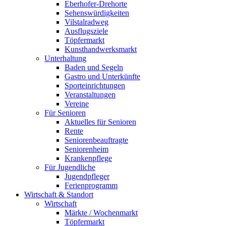
Eberhofer-Drehorte
Sehenswürdigkeiten
Vilstalradweg
Ausflugsziele
Töpfermarkt
Kunsthandwerksmarkt
Unterhaltung
Baden und Segeln
Gastro und Unterkünfte
Sporteinrichtungen
Veranstaltungen
Vereine
Für Senioren
Aktuelles für Senioren
Rente
Seniorenbeauftragte
Seniorenheim
Krankenpflege
Für Jugendliche
Jugendpfleger
Ferienprogramm
Wirtschaft & Standort
Wirtschaft
Märkte / Wochenmarkt
Töpfermarkt