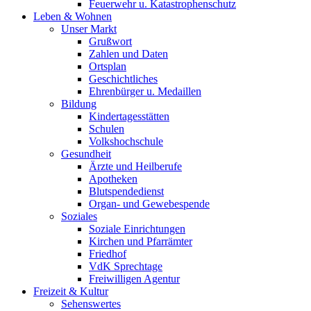
Feuerwehr u. Katastrophenschutz
Leben & Wohnen
Unser Markt
Grußwort
Zahlen und Daten
Ortsplan
Geschichtliches
Ehrenbürger u. Medaillen
Bildung
Kindertagesstätten
Schulen
Volkshochschule
Gesundheit
Ärzte und Heilberufe
Apotheken
Blutspendedienst
Organ- und Gewebespende
Soziales
Soziale Einrichtungen
Kirchen und Pfarrämter
Friedhof
VdK Sprechtage
Freiwilligen Agentur
Freizeit & Kultur
Sehenswertes