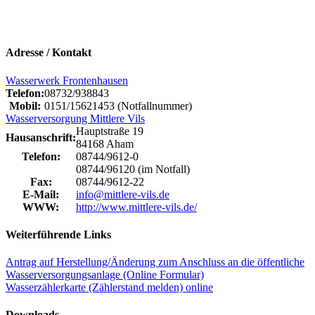
Adresse / Kontakt
Wasserwerk Frontenhausen
Telefon:
08732/938843
Mobil:
0151/15621453 (Notfallnummer)
Wasserversorgung Mittlere Vils
Hauptstraße 19
Hausanschrift:
84168 Aham
Telefon:
08744/9612-0
08744/96120 (im Notfall)
Fax:
08744/9612-22
E-Mail:
info@mittlere-vils.de
WWW:
http://www.mittlere-vils.de/
Weiterführende Links
Antrag auf Herstellung/Änderung zum Anschluss an die öffentliche
Wasserversorgungsanlage (Online Formular)
Wasserzählerkarte (Zählerstand melden) online
Downloads