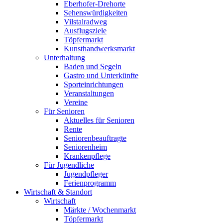
Eberhofer-Drehorte
Sehenswürdigkeiten
Vilstalradweg
Ausflugsziele
Töpfermarkt
Kunsthandwerksmarkt
Unterhaltung
Baden und Segeln
Gastro und Unterkünfte
Sporteinrichtungen
Veranstaltungen
Vereine
Für Senioren
Aktuelles für Senioren
Rente
Seniorenbeauftragte
Seniorenheim
Krankenpflege
Für Jugendliche
Jugendpfleger
Ferienprogramm
Wirtschaft & Standort
Wirtschaft
Märkte / Wochenmarkt
Töpfermarkt