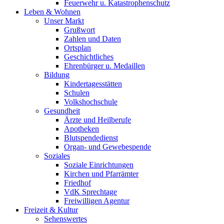
Feuerwehr u. Katastrophenschutz
Leben & Wohnen
Unser Markt
Grußwort
Zahlen und Daten
Ortsplan
Geschichtliches
Ehrenbürger u. Medaillen
Bildung
Kindertagesstätten
Schulen
Volkshochschule
Gesundheit
Ärzte und Heilberufe
Apotheken
Blutspendedienst
Organ- und Gewebespende
Soziales
Soziale Einrichtungen
Kirchen und Pfarrämter
Friedhof
VdK Sprechtage
Freiwilligen Agentur
Freizeit & Kultur
Sehenswertes