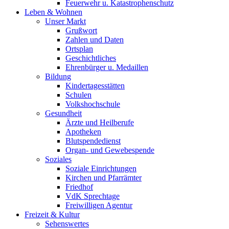
Feuerwehr u. Katastrophenschutz
Leben & Wohnen
Unser Markt
Grußwort
Zahlen und Daten
Ortsplan
Geschichtliches
Ehrenbürger u. Medaillen
Bildung
Kindertagesstätten
Schulen
Volkshochschule
Gesundheit
Ärzte und Heilberufe
Apotheken
Blutspendedienst
Organ- und Gewebespende
Soziales
Soziale Einrichtungen
Kirchen und Pfarrämter
Friedhof
VdK Sprechtage
Freiwilligen Agentur
Freizeit & Kultur
Sehenswertes