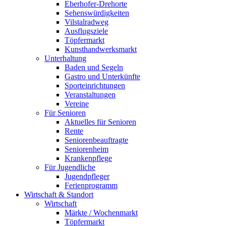
Eberhofer-Drehorte
Sehenswürdigkeiten
Vilstalradweg
Ausflugsziele
Töpfermarkt
Kunsthandwerksmarkt
Unterhaltung
Baden und Segeln
Gastro und Unterkünfte
Sporteinrichtungen
Veranstaltungen
Vereine
Für Senioren
Aktuelles für Senioren
Rente
Seniorenbeauftragte
Seniorenheim
Krankenpflege
Für Jugendliche
Jugendpfleger
Ferienprogramm
Wirtschaft & Standort
Wirtschaft
Märkte / Wochenmarkt
Töpfermarkt