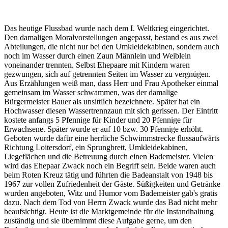
Das heutige Flussbad wurde nach dem I. Weltkrieg eingerichtet.
Den damaligen Moralvorstellungen angepasst, bestand es aus zwei
Abteilungen, die nicht nur bei den Umkleidekabinen, sondern auch
noch im Wasser durch einen Zaun Männlein und Weiblein
voneinander trennten. Selbst Ehepaare mit Kindern waren
gezwungen, sich auf getrennten Seiten im Wasser zu vergnügen.
Aus Erzählungen weiß man, dass Herr und Frau Apotheker einmal
gemeinsam im Wasser schwammen, was der damalige
Bürgermeister Bauer als unsittlich bezeichnete. Später hat ein
Hochwasser diesen Wassertrennzaun mit sich gerissen. Der Eintritt
kostete anfangs 5 Pfennige für Kinder und 20 Pfennige für
Erwachsene. Später wurde er auf 10 bzw. 30 Pfennige erhöht.
Geboten wurde dafür eine herrliche Schwimmstrecke flussaufwärts
Richtung Loitersdorf, ein Sprungbrett, Umkleidekabinen,
Liegeflächen und die Betreuung durch einen Bademeister. Vielen
wird das Ehepaar Zwack noch ein Begriff sein. Beide waren auch
beim Roten Kreuz tätig und führten die Badeanstalt von 1948 bis
1967 zur vollen Zufriedenheit der Gäste. Süßigkeiten und Getränke
wurden angeboten, Witz und Humor vom Bademeister gab's gratis
dazu. Nach dem Tod von Herrn Zwack wurde das Bad nicht mehr
beaufsichtigt. Heute ist die Marktgemeinde für die Instandhaltung
zuständig und sie übernimmt diese Aufgabe gerne, um den